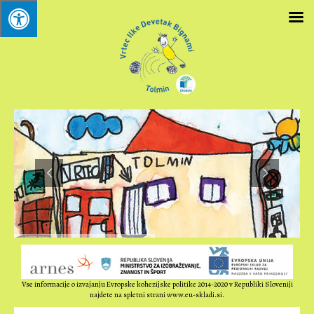
Vse informacije o izvajanju Evropske kohezijske politike 2014-2020 v Republiki Sloveniji
najdete na spletni strani www.eu-skladi.si.