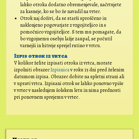
lahko otroka dodatno obremenjevale, načrtujete
za kasneje, ko se bo že navadil na vrtec.
Otrok naj doživi, da se starši sproščeno in
naklonjeno pogovarjate z vzgojiteljico in s
pomočnico vzgojiteljice. S tem mu pomagate, da
bo vzgojnemu osebju lažje zaupal, se počutil
varnejši in hitreje sprejel rutino v vrtcu.
Izpis otrok iz vrtca
V kolikor želite izpisati otroka iz vrtca, morate
izpolniti obrazec
Izpisnica
v roku 15 dni pred želenim
datumom izpisa. Obrazec dobite na spletni strani ali
v upravi vrtca. Izpisani otrok se lahko ponovno vpiše
v vrtec v naslednjem šolskem letu in nima prednosti
pri ponovnem sprejemu v vrtec.