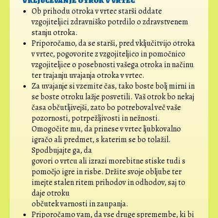
Ob prihodu otroka v vrtec starši oddate
vzgojiteljici zdravniško potrdilo o zdravstvenem
stanju otroka.
Priporočamo, da se starši, pred vključitvijo otroka
v vrtec, pogovorite z vzgojiteljico in pomočnico
vzgojiteljice o posebnosti vašega otroka in načinu
ter trajanju uvajanja otroka v vrtec.
Za uvajanje si vzemite čas, tako boste bolj mirni in
se boste otroku lažje posvetili. Vaš otrok bo nekaj
časa občutljivejši, zato bo potreboval več vaše
pozornosti, potrpežljivosti in nežnosti.
Omogočite mu, da prinese v vrtec ljubkovalno
igračo ali predmet, s katerim se bo tolažil.
Spodbujajte ga, da
govori o vrtcu ali izrazi morebitne stiske tudi s
pomočjo igre in risbe. Držite svoje obljube ter
imejte stalen ritem prihodov in odhodov, saj to
daje otroku
občutek varnosti in zaupanja.
Priporočamo vam, da vse druge spremembe, ki bi