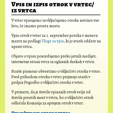
Vpis in izpis otrok v vrtec/
iz vrtca
V vrtec vpisujemo in vključujemo otroke novince vse
leto, če imamo prosta mesta.
Vpis otrok v vrtec za 1. september poteka v mesecu
marcu na podlagi
Vloge za vpis
, ki jo starši oddate na
upravi vrtca.
Objavo o vpisu posredujemo preko javnih medijev,
internetne strani vrtca in oglasnih deskah v vrtcu.
Starše pismeno obvestimo o vključitvi otroka v vrtec.
Pred prihodom otroka v vrtec prejmejo starši v
podpis Pogodbo o vključitvi otroka v vrtec.
V primeru, da je število vpisanih otrok večje od
števila prostih mest v vrtcu, bo o vključitvi otrok
odločala Komisija za sprejem otrok v vrtec.
Vključevanje otrok v vrtec