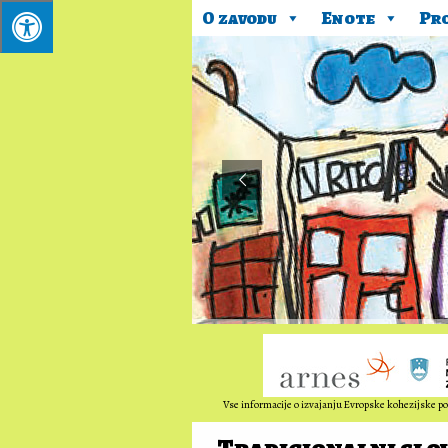
O zavodu
Enote
Pr
Vse informacije o izvajanju Evropske kohezijske pol