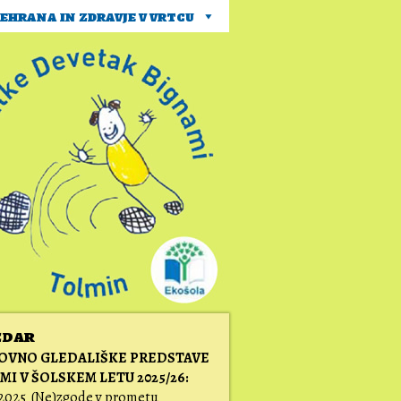
ehrana in zdravje v vrtcu
edar
OVNO GLEDALIŠKE PREDSTAVE
LMI V ŠOLSKEM LETU 2025/26:
 2025 (Ne)zgode v prometu