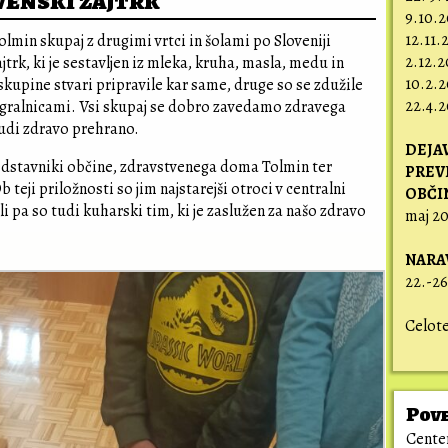
venski zajtrk
9.10.
12.11.
Tolmin skupaj z drugimi vrtci in šolami po Sloveniji
2.12.
jtrk, ki je sestavljen iz mleka, kruha, masla, medu in
10.2.2
skupine stvari pripravile kar same, druge so se zdužile
22.4.
igralnicami. Vsi skupaj se dobro zavedamo zdravega
tudi zdravo prehrano.
DEJA
predstavniki občine, zdravstvenega doma Tolmin ter
PREV
 teji priložnosti so jim najstarejši otroci v centralni
OBČI
i pa so tudi kuharski tim, ki je zaslužen za našo zdravo
maj 20
NARA
22.-26
Celot
Pov
Center