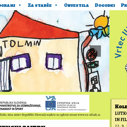
ogrami
Za starše
Obvestila
Dogodki
Pr
Kol
LUTK
itike 2014-2020 v Republiki Sloveniji najdete na spletni strani www.eu-skladi.si.
IN FI
22. 9.