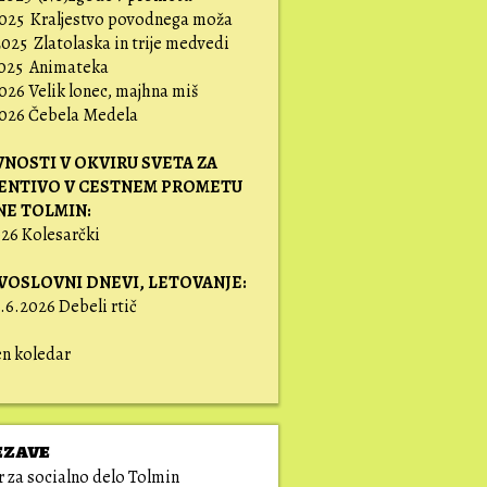
2025 Kraljestvo povodnega moža
2025 Zlatolaska in trije medvedi
2025 Animateka
026 Velik lonec, majhna miš
2026 Čebela Medela
VNOSTI V OKVIRU SVETA ZA
ENTIVO V CESTNEM PROMETU
NE TOLMIN:
26 Kolesarčki
VOSLOVNI DNEVI,
LETOVANJE:
.6.2026 Debeli rtič
en koledar
ezave
 za socialno delo Tolmin