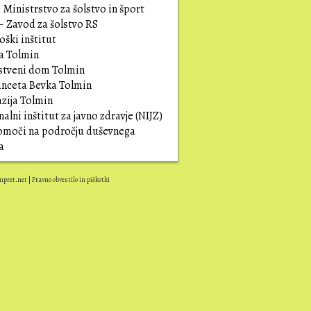
Ministrstvo za šolstvo in šport
– Zavod za šolstvo RS
ški inštitut
a Tolmin
stveni dom Tolmin
anceta Bevka Tolmin
zija Tolmin
alni inštitut za javno zdravje (NIJZ)
pomoči na področju duševnega
ja
mpret.net
|
Pravno obvestilo in piškotki