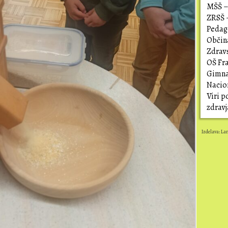
MŠŠ – 
ZRSŠ 
Pedago
Občin
Zdrav
OŠ Fr
Gimna
Nacion
Viri 
zdrav
Izdelava: La