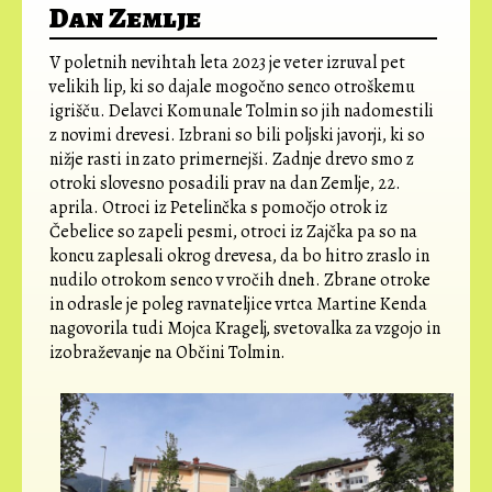
Dan Zemlje
V poletnih nevihtah leta 2023 je veter izruval pet
velikih lip, ki so dajale mogočno senco otroškemu
igrišču. Delavci Komunale Tolmin so jih nadomestili
z novimi drevesi. Izbrani so bili poljski javorji, ki so
nižje rasti in zato primernejši. Zadnje drevo smo z
otroki slovesno posadili prav na dan Zemlje, 22.
aprila. Otroci iz Petelinčka s pomočjo otrok iz
Čebelice so zapeli pesmi, otroci iz Zajčka pa so na
koncu zaplesali okrog drevesa, da bo hitro zraslo in
nudilo otrokom senco v vročih dneh. Zbrane otroke
in odrasle je poleg ravnateljice vrtca Martine Kenda
nagovorila tudi Mojca Kragelj, svetovalka za vzgojo in
izobraževanje na Občini Tolmin.