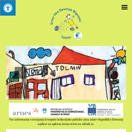
Vse informacije o izvajanju Evropske kohezijske politike 2014-2020 v Republiki Sloveniji
najdete na spletni strani www.eu-skladi.si.