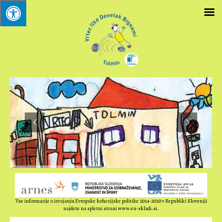
Vse informacije o izvajanju Evropske kohezijske politike 2014-2020 v Republiki Sloveniji
najdete na spletni strani www.eu-skladi.si.