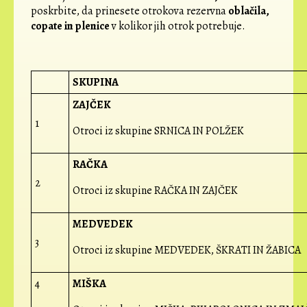
poskrbite, da prinesete otrokova rezervna
oblačila,
copate in plenice
v kolikor jih otrok potrebuje.
SKUPINA
ZAJČEK
1
Otroci iz skupine SRNICA IN POLŽEK
RAČKA
2
Otroci iz skupine RAČKA IN ZAJČEK
MEDVEDEK
3
Otroci iz skupine MEDVEDEK, ŠKRATI IN ŽABICA
4
MIŠKA