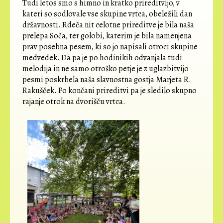
Tudi letos smo s himno in kratko prireditvijo, v
kateri so sodlovale vse skupine vrtca, obeležili dan
državnosti. Rdeča nit celotne prireditve je bila naša
prelepa Soča, ter golobi, katerim je bila namenjena
prav posebna pesem, ki so jo napisali otroci skupine
medvedek. Da pa je po hodinikih odvanjala tudi
melodija in ne samo otroško petje je z uglazbitvijo
pesmi poskrbela naša slavnostna gostja Marjeta R.
Rakušček. Po končani prireditvi pa je sledilo skupno
rajanje otrok na dvorišču vrtca.