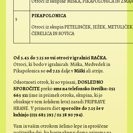
Otroci iz skupine MIŠKA, PIKAPOLONICA IN ZMA
PIKAPOLONICA
5
Otroci iz skupin PETELINČEK, JEŽEK, METULJČEK
ČEBELICA IN SOVICA
Od 5.45 do 7.15 so vsi otroci v igralnici RAČKA.
Otroci, ki bodo v igralnicah: Miška, Medvedek in
Pikapolonica so
od 7.15
dalje v
Miški
ali atriju.
Odsotnosti otrok, ki so vpisani,
DOSLEDNO
SPOROČITE
preko
sms na telefonsko številko: 051
665 511
(ime in priimek otroka, skupina, ki jo
obiskuje v tem šolskem letu) zaradi PRIPRAVE
HRANE. V primeru diet
sporočite do 7.15 še v
kuhinjo (031 685 393 / 05 38 90 794)
.
Vam in vašim otrokom želimo lepe in sproščene
počitniške dni, ko boste skupaj doma oziroma na