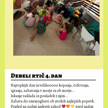
Debeli rtič 4. dan
Najtoplejši dan in velikooooo kopanja, čofotanja,
igranja, zabavanja v morju in ob morju…
Iskanje zaklada in posladek z njim…
Zabava do onemoglosti ob zvokih najlepših popevk.
Pogled na zadnji najlepši zahod
pred našim