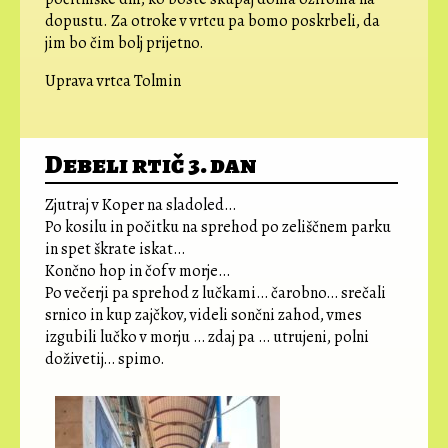
dopustu. Za otroke v vrtcu pa bomo poskrbeli, da
jim bo čim bolj prijetno.
Uprava vrtca Tolmin
Debeli rtič 3. dan
Zjutraj v Koper na sladoled…
Po kosilu in počitku na sprehod po zeliščnem parku
in spet škrate iskat…
Končno hop in čof v morje…
Po večerji pa sprehod z lučkami… čarobno… srečali
srnico in kup zajčkov, videli sončni zahod, vmes
izgubili lučko v morju … zdaj pa … utrujeni, polni
doživetij… spimo.