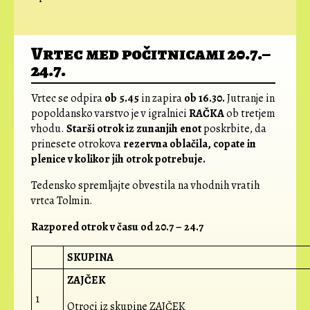
Vrtec med počitnicami 20.7.–
24.7.
Vrtec se odpira
ob 5.45
in zapira
ob 16.30.
Jutranje in
popoldansko varstvo je v igralnici
RAČKA
ob tretjem
vhodu.
Starši otrok iz zunanjih enot
poskrbite, da
prinesete otrokova
rezervna oblačila, copate in
plenice v kolikor jih otrok potrebuje.
Tedensko spremljajte obvestila na vhodnih vratih
vrtca Tolmin.
Razpored otrok v času od 20.7 – 24.7
SKUPINA
ZAJČEK
1
Otroci iz skupine ZAJČEK