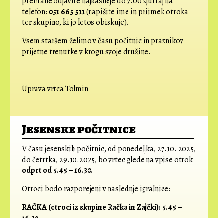
prehrane odjavite najkasneje do 7.00 zjutraj na
telefon:
051 665 511
(napišite ime in priimek otroka
ter skupino, ki jo letos obiskuje).
Vsem staršem želimo v času počitnic in praznikov
prijetne trenutke v krogu svoje družine.
Uprava vrtca Tolmin
Jesenske počitnice
V času jesenskih počitnic, od ponedeljka, 27.10. 2025,
do četrtka, 29.10.2025, bo vrtec glede na vpise otrok
odprt od 5.45 – 16.30.
Otroci bodo razporejeni v naslednje igralnice:
RAČKA (otroci iz skupine Račka in Zajčki):
5.45 –
16.30