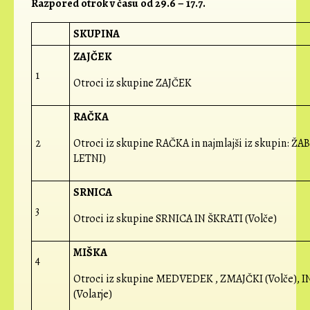
Razpored otrok v času od 29.6 – 17.7.
SKUPINA
ZAJČEK
1
Otroci iz skupine ZAJČEK
RAČKA
2
Otroci iz skupine RAČKA in najmlajši iz skupin: ŽAB
LETNI)
SRNICA
3
Otroci iz skupine SRNICA IN ŠKRATI (Volče)
MIŠKA
4
Otroci iz skupine MEDVEDEK , ZMAJČKI (Volče), I
(Volarje)