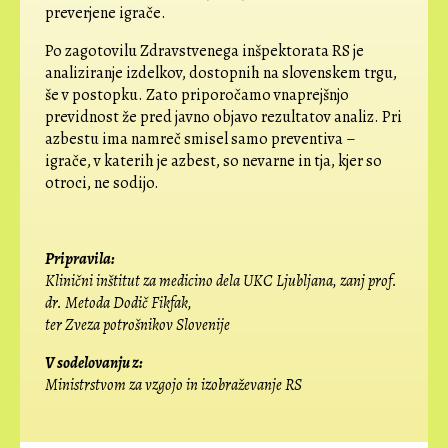
preverjene igrače.
Po zagotovilu Zdravstvenega inšpektorata RS je
analiziranje izdelkov, dostopnih na slovenskem trgu,
še v postopku. Zato priporočamo vnaprejšnjo
previdnost že pred javno objavo rezultatov analiz. Pri
azbestu ima namreč smisel samo preventiva –
igrače, v katerih je azbest, so nevarne in tja, kjer so
otroci, ne sodijo.
Pripravila:
Klinični inštitut za medicino dela UKC Ljubljana, zanj prof.
dr. Metoda Dodič Fikfak,
ter Zveza potrošnikov Slovenije
V sodelovanju z:
Ministrstvom za vzgojo in izobraževanje RS