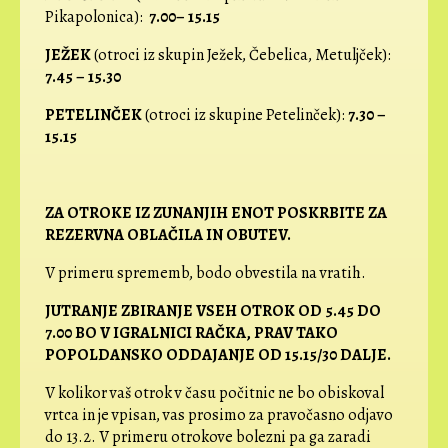
Pikapolonica):
7.00– 15.15
JEŽEK
(otroci iz skupin Ježek, Čebelica, Metuljček):
7.45 – 15.30
PETELINČEK
(otroci iz skupine Petelinček):
7.30 –
15.15
ZA OTROKE IZ ZUNANJIH ENOT POSKRBITE ZA
REZERVNA OBLAČILA IN OBUTEV.
V primeru sprememb, bodo obvestila na vratih.
JUTRANJE ZBIRANJE VSEH OTROK OD 5.45 DO
7.00 BO V IGRALNICI RAČKA, PRAV TAKO
POPOLDANSKO ODDAJANJE OD 15.15/30 DALJE.
V kolikor vaš otrok v času počitnic ne bo obiskoval
vrtca in je vpisan, vas prosimo za pravočasno odjavo
do 13.2. V primeru otrokove bolezni pa ga zaradi