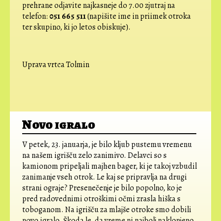
prehrane odjavite najkasneje do 7.00 zjutraj na
telefon:
051 665 511
(napišite ime in priimek otroka
ter skupino, ki jo letos obiskuje).
Uprava vrtca Tolmin
Novo igralo
V petek, 23. januarja, je bilo kljub pustemu vremenu
na našem igrišču zelo zanimivo. Delavci so s
kamionom pripeljali majhen bager, ki je takoj vzbudil
zanimanje vseh otrok. Le kaj se pripravlja na drugi
strani ograje? Presenečenje je bilo popolno, ko je
pred radovednimi otroškimi očmi zrasla hiška s
toboganom. Na igrišču za mlajše otroke smo dobili
novo igralo. Škoda le, da vreme ni najbolj naklonjeno