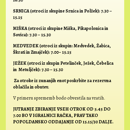
SRNICA (otroci iz skupine Srnica in Polžek):
7.30 –
15.15
MIŠKA (otroci iz skupine Miška, Pikapolonica in
Sovica):
7.30 – 15.30
MEDVEDEK (otroci iz skupin: Medvedek, Žabica,
Škrati in Zmajček):
7.00– 15.15
JEŽEK
(otroci iz skupin Petelinček, Ježek, Čebelica
in Metuljček)
:
7.30 – 15.30
Za otroke iz zunanjih enot poskrbite za rezervna
oblačila in obutev.
V primeru sprememb bodo obvestila na vratih.
JUTRANJE ZBIRANJE VSEH OTROK OD 5.45 DO
7.00 BO V IGRALNICI RAČKA, PRAV TAKO
POPOLDANSKO ODDAJANJE OD 15.15/30 DALJE.