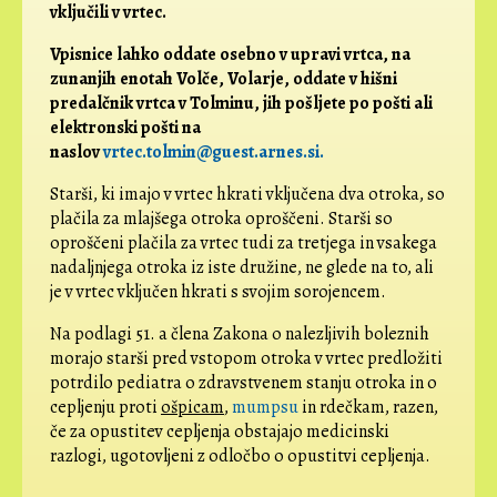
vključili v vrtec.
Vpisnice lahko oddate osebno v upravi vrtca, na
zunanjih enotah Volče, Volarje, oddate v hišni
predalčnik vrtca v Tolminu, jih pošljete po pošti ali
elektronski pošti na
naslov
vrtec.tolmin@guest.arnes.si.
Starši, ki imajo v vrtec hkrati vključena dva otroka, so
plačila za mlajšega otroka oproščeni. Starši so
oproščeni plačila za vrtec tudi za tretjega in vsakega
nadaljnjega otroka iz iste družine, ne glede na to, ali
je v vrtec vključen hkrati s svojim sorojencem.
Na podlagi 51. a člena Zakona o nalezljivih boleznih
morajo starši pred vstopom otroka v vrtec predložiti
potrdilo pediatra o zdravstvenem stanju otroka in o
cepljenju proti
ošpicam
,
mumpsu
in rdečkam, razen,
če za opustitev cepljenja obstajajo medicinski
razlogi, ugotovljeni z odločbo o opustitvi cepljenja.