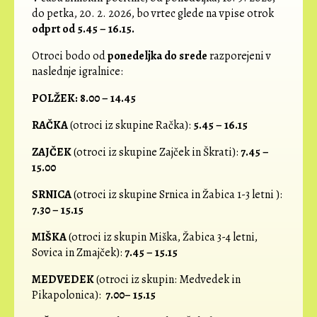
do petka, 20. 2. 2026, bo vrtec glede na vpise otrok
odprt od 5.45 – 16.15.
Otroci bodo od
ponedeljka do srede
razporejeni v
naslednje igralnice:
POLŽEK:
8.00 – 14.45
RAČKA
(otroci iz skupine Račka):
5.45 – 16.15
ZAJČEK
(otroci iz skupine Zajček in Škrati):
7.45 –
15.00
SRNICA
(otroci iz skupine Srnica in Žabica 1-3 letni ):
7.30 – 15.15
MIŠKA
(otroci iz skupin Miška, Žabica 3-4 letni,
Sovica in Zmajček):
7.45 – 15.15
MEDVEDEK
(otroci iz skupin: Medvedek in
Pikapolonica):
7.00– 15.15