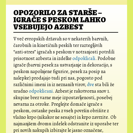
OPOZORILO ZA STARŠE –
IGRAČE S PESKOM LAHKO
VSEBUJEJO AZBEST
V več evropskih državah so v nekaterih barvnih,
čarobnih in kinetičnih peskih ter raztegljivih
“anti‑stres” igračah s peskom v notranjosti potrdili
prisotnost azbesta in izdelke
odpoklicali
. Podobne
igrače (barvni pesek za ustvarjanje in dekoracijo, s
peskom napolnjene figurice, pesek za posip na
nalepke) prodajajo tudi pri nas, pogosto pod
različnimi imeni in iz neznanih virov,
dve
sta bili že
uradno
odpoklicani
. Azbest je rakotvorna snov 1.
skupine brez varne meje izpostavljenosti, posebej
nevarna za otroke. Preglejte domače igrače s
peskom, ostanke peska z vseh površin obrišite z
vlažno krpo (nikakor ne sesajte) in krpo zavrzite. Ob
najmanjšem dvomu izdelek odstranite iz uporabe ter
pri novih nakupih izbirajte le jasno označene,