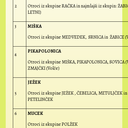
2
Otroci iz skupine RAČKA in najmlajši iz skupin: ŽABI
LETNI)
3
MIŠKA
Otroci iz skupine MEDVEDEK, SRNICA in ŽABICE (V
PIKAPOLONICA
4
Otroci iz skupine MIŠKA, PIKAPOLONICA, SOVICA (V
ZMAJČKI (Volče)
JEŽEK
5
Otroci iz skupine JEŽEK , ČEBELICA, METULJČEK in
PETELINČEK
6
MUCEK
Otroci iz skupine POLŽEK