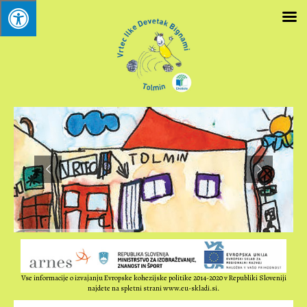
Vse informacije o izvajanju Evropske kohezijske politike 2014-2020 v Republiki Sloveniji
najdete na spletni strani www.eu-skladi.si.