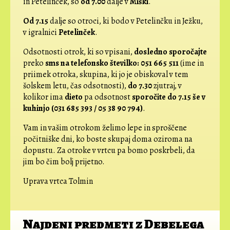
in Petelinček, so
od 7.00
dalje v
Miški
.
Od 7.15
dalje so otroci, ki bodo v Petelinčku in Ježku,
v igralnici
Petelinček
.
Odsotnosti otrok, ki so vpisani,
dosledno sporočajte
preko
sms na telefonsko številko: 051 665 511
(ime in
priimek otroka, skupina, ki jo je obiskoval v tem
šolskem letu, čas odsotnosti),
do 7.30
zjutraj, v
kolikor ima
dieto
pa odsotnost
sporočite do 7.15 še v
kuhinjo (031 685 393 / 05 38 90 794)
.
Vam in vašim otrokom želimo lepe in sproščene
počitniške dni, ko boste skupaj doma oziroma na
dopustu. Za otroke v vrtcu pa bomo poskrbeli, da
jim bo čim bolj prijetno.
Uprava vrtca Tolmin
Najdeni predmeti z Debelega