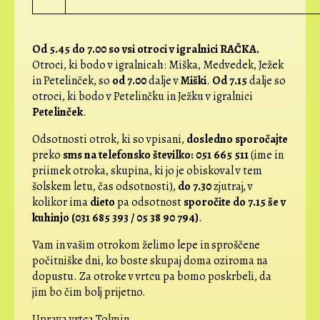
Od 5.45 do 7.00 so vsi otroci v igralnici RAČKA.
Otroci, ki bodo v igralnicah: Miška, Medvedek, Ježek
in Petelinček, so
od 7.00
dalje v
Miški
.
Od 7.15
dalje so
otroci, ki bodo v Petelinčku in Ježku v igralnici
Petelinček
.
Odsotnosti otrok, ki so vpisani,
dosledno sporočajte
preko
sms na telefonsko številko: 051 665 511
(ime in
priimek otroka, skupina, ki jo je obiskoval v tem
šolskem letu, čas odsotnosti),
do 7.30
zjutraj, v
kolikor ima
dieto
pa odsotnost
sporočite do 7.15 še v
kuhinjo (031 685 393 / 05 38 90 794)
.
Vam in vašim otrokom želimo lepe in sproščene
počitniške dni, ko boste skupaj doma oziroma na
dopustu. Za otroke v vrtcu pa bomo poskrbeli, da
jim bo čim bolj prijetno.
Uprava vrtca Tolmin