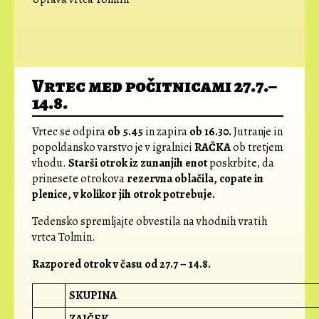
Vrtec med počitnicami 27.7.–
14.8.
Vrtec se odpira
ob 5.45
in zapira
ob 16.30.
Jutranje in
popoldansko varstvo je v igralnici
RAČKA
ob tretjem
vhodu.
Starši otrok iz zunanjih enot
poskrbite, da
prinesete otrokova
rezervna oblačila, copate in
plenice, v kolikor jih otrok potrebuje.
Tedensko spremljajte obvestila na vhodnih vratih
vrtca Tolmin.
Razpored otrok v času od 27.7 – 14.8.
SKUPINA
ZAJČEK