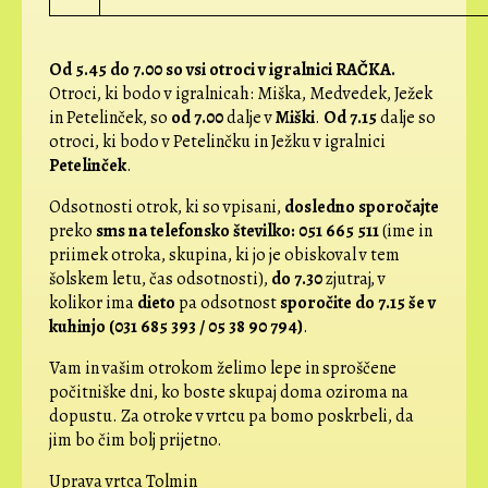
Od 5.45 do 7.00 so vsi otroci v igralnici RAČKA.
Otroci, ki bodo v igralnicah: Miška, Medvedek, Ježek
in Petelinček, so
od 7.00
dalje v
Miški
.
Od 7.15
dalje so
otroci, ki bodo v Petelinčku in Ježku v igralnici
Petelinček
.
Odsotnosti otrok, ki so vpisani,
dosledno sporočajte
preko
sms na telefonsko številko: 051 665 511
(ime in
priimek otroka, skupina, ki jo je obiskoval v tem
šolskem letu, čas odsotnosti),
do 7.30
zjutraj, v
kolikor ima
dieto
pa odsotnost
sporočite do 7.15 še v
kuhinjo (031 685 393 / 05 38 90 794)
.
Vam in vašim otrokom želimo lepe in sproščene
počitniške dni, ko boste skupaj doma oziroma na
dopustu. Za otroke v vrtcu pa bomo poskrbeli, da
jim bo čim bolj prijetno.
Uprava vrtca Tolmin