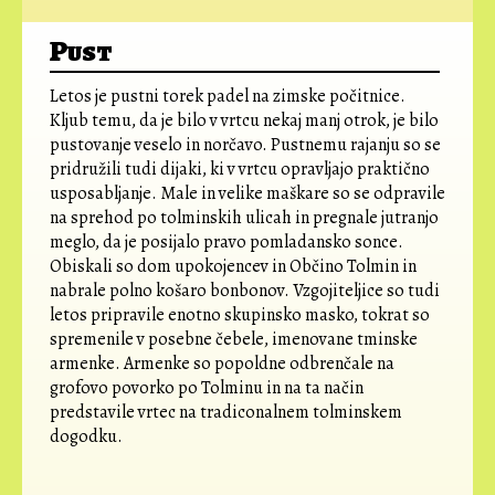
Pust
Letos je pustni torek padel na zimske počitnice.
Kljub temu, da je bilo v vrtcu nekaj manj otrok, je bilo
pustovanje veselo in norčavo. Pustnemu rajanju so se
pridružili tudi dijaki, ki v vrtcu opravljajo praktično
usposabljanje. Male in velike maškare so se odpravile
na sprehod po tolminskih ulicah in pregnale jutranjo
meglo, da je posijalo pravo pomladansko sonce.
Obiskali so dom upokojencev in Občino Tolmin in
nabrale polno košaro bonbonov. Vzgojiteljice so tudi
letos pripravile enotno skupinsko masko, tokrat so
spremenile v posebne čebele, imenovane tminske
armenke. Armenke so popoldne odbrenčale na
grofovo povorko po Tolminu in na ta način
predstavile vrtec na tradiconalnem tolminskem
dogodku.