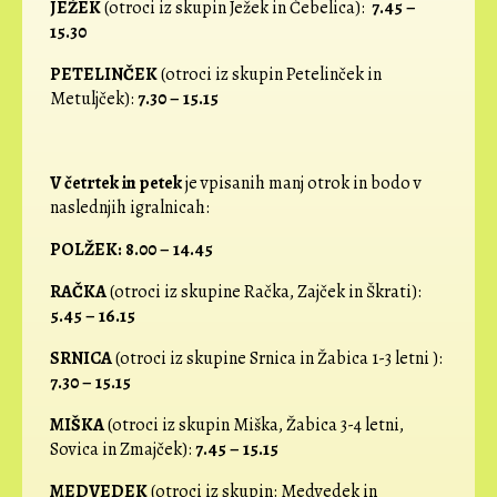
JEŽEK
(otroci iz skupin Ježek in Čebelica):
7.45 –
15.30
PETELINČEK
(otroci iz skupin Petelinček in
Metuljček):
7.30 – 15.15
V četrtek in petek
je vpisanih manj otrok in bodo v
naslednjih igralnicah:
POLŽEK:
8.00 – 14.45
RAČKA
(otroci iz skupine Račka, Zajček in Škrati):
5.45 – 16.15
SRNICA
(otroci iz skupine Srnica in Žabica 1-3 letni ):
7.30 – 15.15
MIŠKA
(otroci iz skupin Miška, Žabica 3-4 letni,
Sovica in Zmajček):
7.45 – 15.15
MEDVEDEK
(otroci iz skupin: Medvedek in