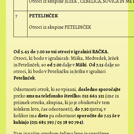
Otroci iz skupine JEŽEK , ČEBELICA, SOVICA IN M
7
PETELINČEK
Otroci iz skupine PETELINČEK
Od 5.45 do 7.00 so vsi otroci v igralnici RAČKA.
Otroci, ki bodo v igralnicah: Miška, Medvedek, Ježek
in Petelinček, so
od 7.00
dalje v
Miški
.
Od 7.15
dalje so
otroci, ki bodo v Petelinčku in Ježku v igralnici
Petelinček
.
Odsotnosti otrok, ki so vpisani,
dosledno sporočajte
preko
sms na telefonsko številko: 051 665 511
(ime in
priimek otroka, skupina, ki jo je obiskoval v tem
šolskem letu, čas odsotnosti),
do 7.30
zjutraj, v
kolikor ima
dieto
pa odsotnost
sporočite do 7.15 še v
kuhinjo (031 685 393 / 05 38 90 794)
.
Vam in vašim otrokom želimo lepe in sproščene