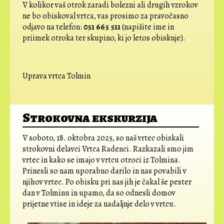
V kolikor vaš otrok zaradi bolezni ali drugih vzrokov
ne bo obiskoval vrtca, vas prosimo za pravočasno
odjavo na telefon:
051 665 511
(napišite ime in
priimek otroka ter skupino, ki jo letos obiskuje).
Uprava vrtca Tolmin
Strokovna ekskurzija
V soboto, 18. oktobra 2025, so naš vrtec obiskali
strokovni delavci Vrtca Radenci. Razkazali smo jim
vrtec in kako se imajo v vrtcu otroci iz Tolmina.
Prinesli so nam uporabno darilo in nas povabili v
njihov vrtec. Po obisku pri nas jih je čakal še pester
dan v Tolminu in upamo, da so odnesli domov
prijetne vtise in ideje za nadaljnje delo v vrtcu.