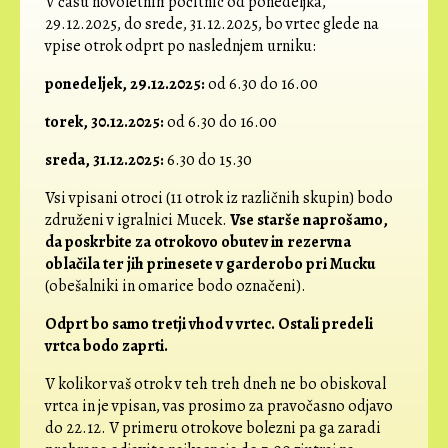
V času novoletnih počitnic od ponedeljka,
29.12.2025, do srede, 31.12.2025, bo vrtec glede na
vpise otrok odprt po naslednjem urniku:
ponedeljek, 29.12.2025:
od 6.30 do 16.00
torek, 30.12.2025:
od 6.30 do 16.00
sreda, 31.12.2025:
6.30 do 15.30
Vsi vpisani otroci (11 otrok iz različnih skupin) bodo
združeni v igralnici Mucek.
Vse starše naprošamo,
da poskrbite za otrokovo obutev in rezervna
oblačila ter jih prinesete v garderobo pri Mucku
(obešalniki in omarice bodo označeni).
Odprt bo samo tretji vhod v vrtec. Ostali predeli
vrtca bodo zaprti.
V kolikor vaš otrok v teh treh dneh ne bo obiskoval
vrtca in je vpisan, vas prosimo za pravočasno odjavo
do 22.12. V primeru otrokove bolezni pa ga zaradi