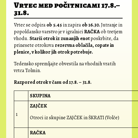
Vrtec med počitnicami 17.8.–
31.8.
Vrtec se odpira
ob 5.45
in zapira
ob 16.30.
Jutranje in
popoldansko varstvo je v igralnici
RAČKA
ob tretjem
vhodu.
Starši otrok iz zunanjih enot
poskrbite, da
prinesete otrokova
rezervna oblačila, copate in
plenice, v kolikor jih otrok potrebuje.
Tedensko spremljajte obvestila na vhodnih vratih
vrtca Tolmin.
Razpored otrok v času od 17.8. – 31.8.
SKUPINA
ZAJČEK
1
Otroci iz skupine ZAJČEK in ŠKRATI (Volče)
RAČKA