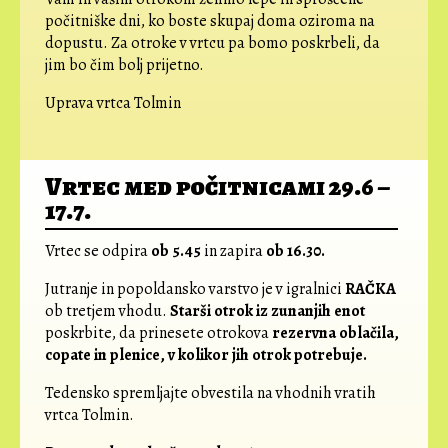
počitniške dni, ko boste skupaj doma oziroma na
dopustu. Za otroke v vrtcu pa bomo poskrbeli, da
jim bo čim bolj prijetno.
Uprava vrtca Tolmin
Vrtec med počitnicami 29.6 –
17.7.
Vrtec se odpira
ob 5.45
in zapira
ob 16.30.
Jutranje in popoldansko varstvo je v igralnici
RAČKA
ob tretjem vhodu.
Starši otrok iz zunanjih enot
poskrbite, da prinesete otrokova
rezervna oblačila,
copate in plenice, v kolikor jih otrok potrebuje.
Tedensko spremljajte obvestila na vhodnih vratih
vrtca Tolmin.