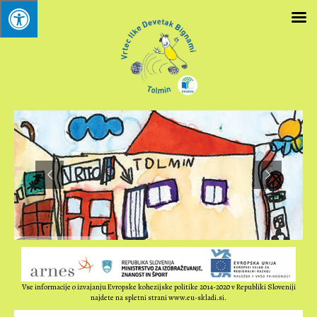
Vse informacije o izvajanju Evropske kohezijske politike 2014-2020 v Republiki Sloveniji
najdete na spletni strani www.eu-skladi.si.