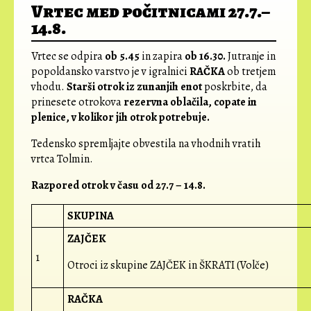
Vrtec med počitnicami 27.7.–
14.8.
Vrtec se odpira
ob 5.45
in zapira
ob 16.30.
Jutranje in
popoldansko varstvo je v igralnici
RAČKA
ob tretjem
vhodu.
Starši otrok iz zunanjih enot
poskrbite, da
prinesete otrokova
rezervna oblačila, copate in
plenice, v kolikor jih otrok potrebuje.
Tedensko spremljajte obvestila na vhodnih vratih
vrtca Tolmin.
Razpored otrok v času od 27.7 – 14.8.
SKUPINA
ZAJČEK
1
Otroci iz skupine ZAJČEK in ŠKRATI (Volče)
RAČKA