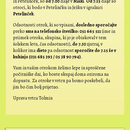
in Petelinček, so
od 7.00
dalje v
Miški
.
Od 7.15
dalje so
otroci, ki bodo v Petelinčku in Ježku v igralnici
Petelinček
.
Odsotnosti otrok, ki so vpisani,
dosledno sporočajte
preko
sms na telefonsko številko: 051 665 511
(ime in
priimek otroka, skupina, ki jo je obiskoval v tem
šolskem letu, čas odsotnosti),
do 7.30
zjutraj, v
kolikor ima
dieto
pa odsotnost
sporočite do 7.15 še v
kuhinjo (031 685 393 / 05 38 90 794)
.
Vam in vašim otrokom želimo lepe in sproščene
počitniške dni, ko boste skupaj doma oziroma na
dopustu. Za otroke v vrtcu pa bomo poskrbeli, da
jim bo čim bolj prijetno.
Uprava vrtca Tolmin