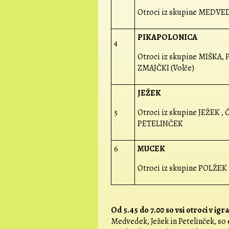
Otroci iz skupine MEDVED
PIKAPOLONICA
4
Otroci iz skupine MIŠKA,
ZMAJČKI (Volče)
JEŽEK
5
Otroci iz skupine JEŽEK 
PETELINČEK
6
MUCEK
Otroci iz skupine POLŽEK
Od 5.45 do 7.00 so vsi otroci v ig
Medvedek, Ježek in Petelinček, so