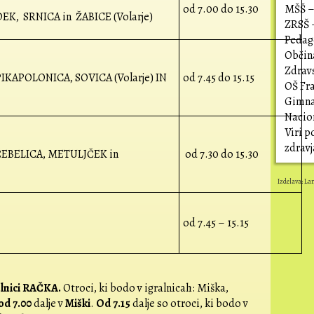
od 7.00 do 15.30
MŠŠ – 
EK, SRNICA in ŽABICE (Volarje)
ZRSŠ 
Pedago
Občin
Zdrav
 PIKAPOLONICA, SOVICA (Volarje) IN
od 7.45 do 15.15
OŠ Fr
Gimna
Nacion
Viri 
zdrav
, ČEBELICA, METULJČEK in
od 7.30 do 15.30
Izdelava: La
od 7.45 – 15.15
ralnici RAČKA.
Otroci, ki bodo v igralnicah: Miška,
od 7.00
dalje v
Miški
.
Od 7.15
dalje so otroci, ki bodo v