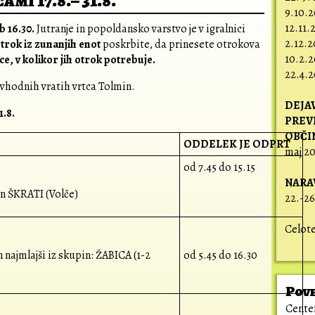
mi 17.8.– 31.8.
9.10.
12.11.
b 16.30.
Jutranje in popoldansko varstvo je v igralnici
2.12.
otrok iz zunanjih enot
poskrbite, da prinesete otrokova
10.2.2
ce, v kolikor jih otrok potrebuje.
22.4.
 vhodnih vratih vrtca Tolmin.
DEJA
1.8.
PREV
OBČI
ODDELEK JE ODPRT
maj 20
od 7.45 do 15.15
NARA
in ŠKRATI (Volče)
22.-26
Celot
 najmlajši iz skupin: ŽABICA (1-2
od 5.45 do 16.30
Pov
Center