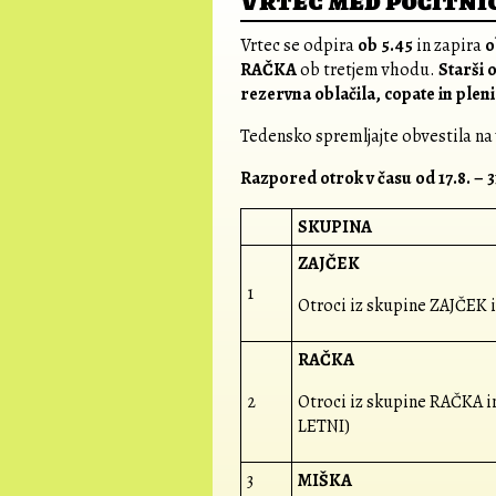
Vrtec med počitnica
Vrtec se odpira
ob 5.45
in zapira
o
RAČKA
ob tretjem vhodu.
Starši 
rezervna oblačila, copate in pleni
Tedensko spremljajte obvestila na
Razpored otrok v času od 17.8. – 3
SKUPINA
ZAJČEK
1
Otroci iz skupine ZAJČEK 
RAČKA
2
Otroci iz skupine RAČKA in
LETNI)
3
MIŠKA