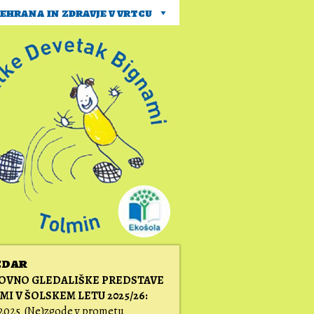
ehrana in zdravje v vrtcu
edar
OVNO GLEDALIŠKE PREDSTAVE
LMI V ŠOLSKEM LETU 2025/26:
 2025 (Ne)zgode v prometu