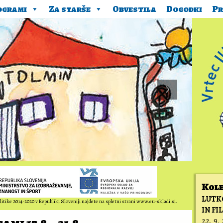
ogrami
Za starše
Obvestila
Dogodki
Pr
Kol
LUTK
itike 2014-2020 v Republiki Sloveniji najdete na spletni strani www.eu-skladi.si.
IN FI
22. 9.