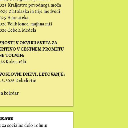
2025 Kraljestvo povodnega moža
2025 Zlatolaska in trije medvedi
2025 Animateka
026 Velik lonec, majhna miš
2026 Čebela Medela
VNOSTI V OKVIRU SVETA ZA
ENTIVO V CESTNEM PROMETU
NE TOLMIN:
26 Kolesarčki
VOSLOVNI DNEVI,
LETOVANJE:
.6.2026 Debeli rtič
en koledar
ezave
 za socialno delo Tolmin