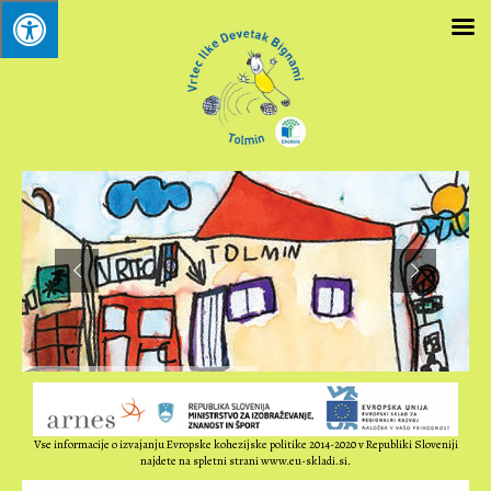
Vse informacije o izvajanju Evropske kohezijske politike 2014-2020 v Republiki Sloveniji
najdete na spletni strani www.eu-skladi.si.