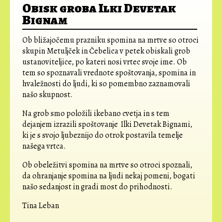
Obisk groba Ilki Devetak
Bignam
Ob bližajočemu prazniku spomina na mrtve so otroci
skupin Metuljček in Čebelica v petek obiskali grob
ustanoviteljice, po kateri nosi vrtec svoje ime. Ob
tem so spoznavali vrednote spoštovanja, spomina in
hvaležnosti do ljudi, ki so pomembno zaznamovali
našo skupnost.
Na grob smo položili ikebano cvetja in s tem
dejanjem izrazili spoštovanje Ilki Devetak Bignami,
ki je s svojo ljubeznijo do otrok postavila temelje
našega vrtca.
Ob obeležitvi spomina na mrtve so otroci spoznali,
da ohranjanje spomina na ljudi nekaj pomeni, bogati
našo sedanjost in gradi most do prihodnosti.
Tina Leban