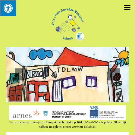
Vse informacije o izvajanju Evropske kohezijske politike 2014-2020 v Republiki Sloveniji
najdete na spletni strani www.eu-skladi.si.