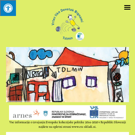
Vse informacije o izvajanju Evropske kohezijske politike 2014-2020 v Republiki Sloveniji
najdete na spletni strani www.eu-skladi.si.