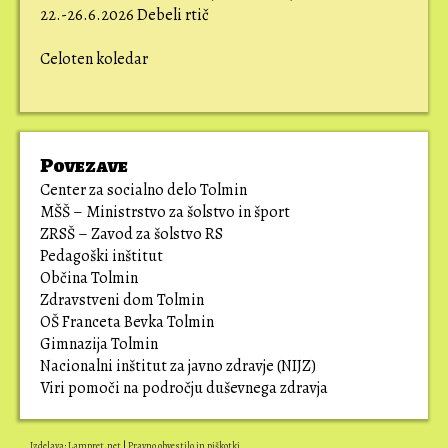
22.-26.6.2026 Debeli rtič
Celoten koledar
Povezave
Center za socialno delo Tolmin
MŠŠ – Ministrstvo za šolstvo in šport
ZRSŠ – Zavod za šolstvo RS
Pedagoški inštitut
Občina Tolmin
Zdravstveni dom Tolmin
OŠ Franceta Bevka Tolmin
Gimnazija Tolmin
Nacionalni inštitut za javno zdravje (NIJZ)
Viri pomoči na področju duševnega zdravja
Izdelava: Lampret.net
|
Pravno obvestilo in piškotki