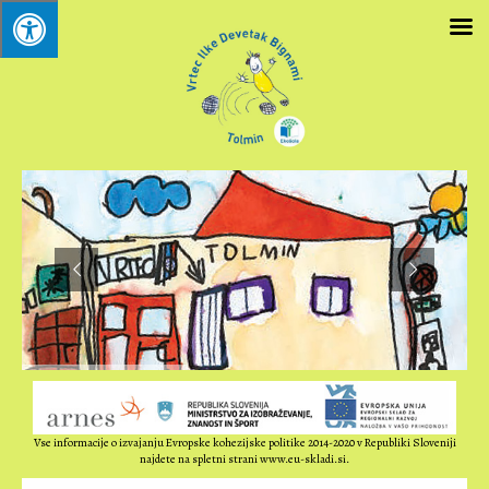
Vse informacije o izvajanju Evropske kohezijske politike 2014-2020 v Republiki Sloveniji
najdete na spletni strani www.eu-skladi.si.