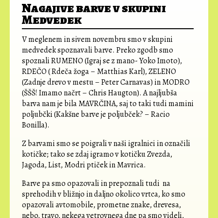
Nagajive barve v skupini
Medvedek
V meglenem in sivem novembru smo v skupini
medvedek spoznavali barve. Preko zgodb smo
spoznali RUMENO (Igraj se z mano- Yoko Imoto),
RDEČO ( Rdeča žoga – Matthias Karl), ZELENO
(Zadnje drevo v mestu – Peter Carnavas) in MODRO
(ŠŠŠ! Imamo načrt – Chris Haugton). A najljubša
barva nam je bila MAVRČINA, saj to taki tudi mamini
poljubčki (Kakšne barve je poljubček? – Racio
Bonilla).
Z barvami smo se poigrali v naši igralnici in označili
kotičke; tako se zdaj igramo v kotičku Zvezda,
Jagoda, List, Modri ptiček in Mavrica.
Barve pa smo opazovali in prepoznali tudi na
sprehodih v bližnjo in daljno okolico vrtca, ko smo
opazovali avtomobile, prometne znake, drevesa,
nebo, travo, nekega vetrovnega dne pa smo videli,