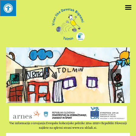
Vse informacije o izvajanju Evropske kohezijske politike 2014-2020 v Republiki Sloveniji
najdete na spletni strani www.eu-skladi.si.