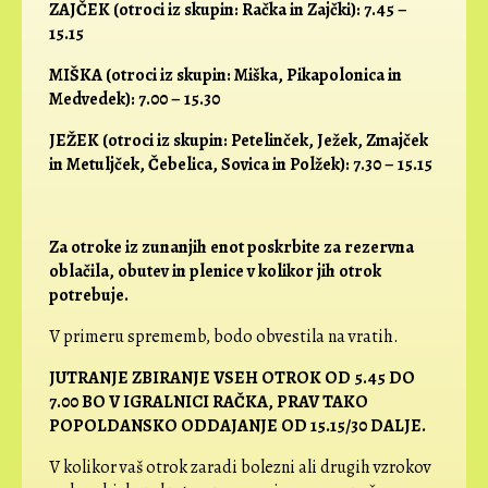
ZAJČEK (otroci iz skupin: Račka in Zajčki):
7.45 –
15.15
MIŠKA (otroci iz skupin: Miška, Pikapolonica in
Medvedek):
7.00 – 15.30
JEŽEK (otroci iz skupin: Petelinček, Ježek, Zmajček
in Metuljček, Čebelica, Sovica in Polžek):
7.30 – 15.15
Za otroke iz zunanjih enot poskrbite za rezervna
oblačila, obutev in plenice v kolikor jih otrok
potrebuje.
V primeru sprememb, bodo obvestila na vratih.
JUTRANJE ZBIRANJE VSEH OTROK OD 5.45 DO
7.00 BO V IGRALNICI RAČKA, PRAV TAKO
POPOLDANSKO ODDAJANJE OD 15.15/30 DALJE.
V kolikor vaš otrok zaradi bolezni ali drugih vzrokov