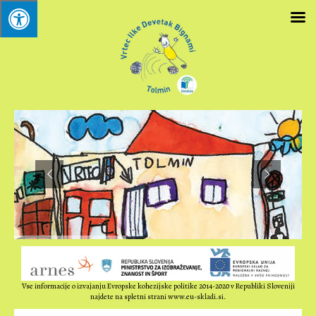
Vse informacije o izvajanju Evropske kohezijske politike 2014-2020 v Republiki Sloveniji
najdete na spletni strani www.eu-skladi.si.